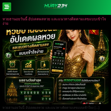
หวยฮานอยวันนี้ อัปเดตผลหวย และแนวทางติดตามเลขแบบเข้าใจ
ง่าย
หวยฮานอยวันนี้ อัปเดตผลหวย และแนวทางติดตามเลขแบบเข้าใจง […]