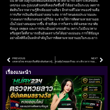
แนวทางควบคู่กับสถิติย้อนหลังยังช่วยให้สามารถวิเคราะห์เลขเด่น
เลขรอง และรูปแบบตัวเลขที่เคยเกิดขึ้นซ้ำได้อย่างเป็นระบบ ลดการ
ตัดสินใจจากความรู้สึกเพียงอย่างเดียว อีกส่วนที่ไม่ควรมองข้ามคือ
การบริหารเงินเดิมพันอย่างเหมาะสม การกำหนดงบประมาณและ
วางแผนการเลือกเลขอย่างมีวินัย จะช่วยให้การติดตามหวยฮานอย
เป็นไปอย่างสมดุลมากขึ้น ท้ายที่สุด การวิเคราะห์ตัวเลขควรอาศัย
ข้อมูล เหตุผล และการประเมินอย่างรอบด้าน เพราะไม่มีแนวทาง
หรือสูตรใดที่สามารถยืนยันผลรางวัลได้อย่างแน่นอน การใช้ข้อมูล
อย่างมีสติจึงเป็นหลักสำคัญในการติดตามหวยฮานอยในระยะยาว
PREVIOUS
NEXT
แทงหวยไทย ครบทุกเรื่องที่นักเดิมพันควรรู้ก่อนเริ่มเล่นออนไลน์
หวยหุ้นไทยออกกี่รอบ เจาะลึกเวลาการออกรางวัลและวิธีติดตามผล
เรื่องแนะนำ