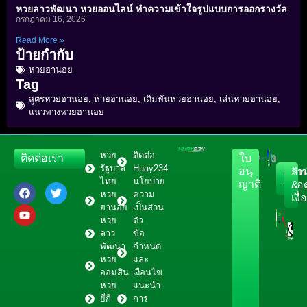
หวยลาวพัฒนา หวยออนไลน์ ทำความเข้าใจรูปแบบการออกรางวัล
กรกฎาคม 16, 2026
Read More »
ป้ายกำกับ
หวยฮานอย
Tag
สูตรหวยฮานอย
,
หวยฮานอย
,
เดิมพันหวยฮานอย
,
เล่นหวยฮานอย
,
แนวทางหวยฮานอย
หวย
ติดต่อ
ติดต่อเรา
ใบ
รัฐบาล
Huay234
อนุ
ควา
สิทธ
ไทย
นโยบาย
ญาติ
ปลอด
&
หวย
ความ
เงื
ฮานอย
เป็นส่วน
หวย
ตัว
ลาว
ข้อ
พัฒนา
กำหนด
หวย
และ
ออมสิน
เงื่อนไข
หวย
แนะนำ
ยี่กี
การ