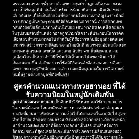
ตรวจสอบเลขออกซ้ำ หากตัวเลขบางชุดปรากฏต่อเนื่องหลายงวด
อาจเป็นข้อมูลที่น่าสนใจสำหรับการนำมาพิจารณาเพิ่มเติม ขณะ
เดียวกันเลขเบิ้ลก็เป็นอีกส่วนที่หลายคนให้ความสำคัญ เพราะมักมี
การปรากฏเป็นช่วงๆ ตามสถิติย้อนหลัง นอกจากนี้ การสังเกตเลข
กลับตัวยังเป็นอีกแนวทางที่พบได้บ่อย เช่น หากตัวเลขหนึ่งเคยออก
ในรูปแบบสลับตำแหน่ง ก็อาจถูกนำมาวิเคราะห์ประกอบในการคัด
เลือกเลขสำหรับงวดต่อไป สำหรับผู้ที่ต้องการเก็บข้อมูลด้วยตนเอง
สามารถสร้างตารางสถิติอย่างง่ายโดยบันทึกผลรางวัลย้อนหลัง แยก
หมวดหมู่เลขเด่น เลขเบิ้ล และเลขกลับตัว จากนั้นติดตามความ
เคลื่อนไหวเป็นประจำ วิธีนี้ช่วยให้เห็นแนวโน้มของตัวเลขได้
ชัดเจนมากขึ้น ข้อดีของการใช้สถิติย้อนหลังคือช่วยลดการเลือก
เลขจากความรู้สึกเพียงอย่างเดียว และเพิ่มมุมมองในการวิเคราะห์
บนพื้นฐานของข้อมูลที่เกิดขึ้นจริง
สูตรคำนวณแนวทางหวยฮานอย ที่ได้
รับความนิยมในหมู่นักเดิมพัน
สูตรคำนวณหวยฮานอย
เป็นอีกหนึ่งวิธีที่หลายคนใช้ประกอบการ
วิเคราะห์ตัวเลข โดยอาศัยหลักการทางคณิตศาสตร์และข้อมูลผล
รางวัลที่ผ่านมา เพื่อค้นหาความเป็นไปได้ของเลขในงวดถัดไป สูตร
ที่พบได้บ่อยคือสูตรบวกผลรวม ซึ่งนำตัวเลขจากผลรางวัลก่อนหน้า
มาคำนวณและแยกค่าที่ต้องการออกมาเป็นเลขเด่นสำหรับการ
ติดตาม ขณะที่สูตรเลขเดินจะเน้นการสังเกตการเปลี่ยนแปลงของ
ตัวเลขจากงวดหนึ่งไปสู่อีกงวดหนึ่ง อีกแนวทางที่ได้รับความสนใจ