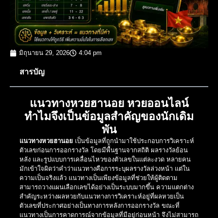
มิถุนายน 29, 2026
4:04 pm
สารบัญ
แนวทางหวยฮานอย หวยออนไลน์
ทำไมจึงเป็นข้อมูลสำคัญของนักเดิม
พัน
แนวทางหวยฮานอย
เป็นข้อมูลที่ถูกนำมาใช้ประกอบการวิเคราะห์
ตัวเลขก่อนการออกรางวัล โดยมีพื้นฐานจากสถิติ ผลรางวัลย้อน
หลัง และรูปแบบการเคลื่อนไหวของตัวเลขในแต่ละงวด หลายคน
มักเข้าใจผิดว่าคำว่าแนวทางคือการระบุผลรางวัลล่วงหน้า แต่ใน
ความเป็นจริงแล้ว แนวทางเป็นเพียงข้อมูลที่ช่วยให้ผู้ติดตาม
สามารถวางแผนเลือกเลขได้อย่างเป็นระบบมากขึ้น ความแตกต่าง
สำคัญระหว่างผลหวยกับแนวทางการวิเคราะห์อยู่ที่ผลหวยเป็น
ตัวเลขที่ประกาศอย่างเป็นทางการหลังการออกรางวัล ขณะที่
แนวทางเป็นการคาดการณ์จากข้อมูลที่มีอยู่ก่อนหน้า จึงไม่สามารถ