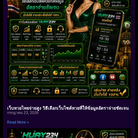
เว็บหวยไทยจ่ายสูง วิธีเลือกเว็บไซต์หวยที่ให้ข้อมูลอัตราจ่ายชัดเจน
กรกฎาคม 23, 2026
Read More »