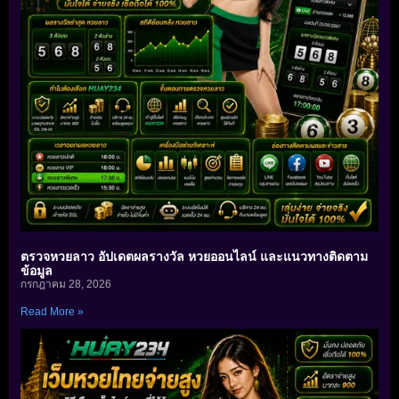
ตรวจหวยลาว อัปเดตผลรางวัล หวยออนไลน์ และแนวทางติดตาม
ข้อมูล
กรกฎาคม 28, 2026
Read More »