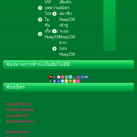
VIP
เดิมพัน
บทความ
สมัคร
โปร
สมาชิก
โม
Huay234
ชั่น
เข้าสู่
เกี่ยวกับ
ระบบ
Huay234
Huay234
ฝาก-
ถอน
Huay234
ช่องทางการชำระเงินอัตโนมัติ
พันธมิตร
huay234.com
lottoup.money
huaythai.lol
huayhanoi.fun
huaylao.fun