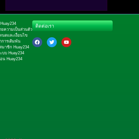
อ Huay234
ติดต่อเรา
ยความเป็นส่วนตัว
หนดและเงื่อนไข
การเดิมพัน
สมาชิก Huay234
ู่ระบบ Huay234
ถอน Huay234