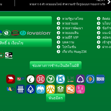
ยม
หวยลาว 6 ตัว หวยออนไลน์ ทำความเข้าใจรูปแบบการออกรางวัล
หวยรัฐบาลไทย
ติดต่
หวยฮานอย
นโยบา
หวยลาวพัฒนา
ข้อกำ
หวยออมสิน
แนะนำ
หวยยี่กี VIP
สมัคร
บทความ
เข้าส
สิทธิ์ & เงื่อนไข
โปรโมชั่น
ฝาก-
เกี่ยวกับ Huay234
ช่องทางการชำระเงินอัตโนมัติ
พันธมิตร