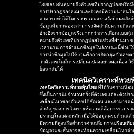
โดยเลขเด่นหมายถึงตัวเลขที่ปรากฏบ่อยหรือมีค
การปรากฏรองลงมาและยังคงมีความน่าสนใจเมื่
สามารถทำได้โดยรวบรวมผลรางวัลย้อนหลังจำนวน
ข้อมูลมีมากพอจะสามารถจัดลำดับความถี่และมอ
อ้างอิงจากข้อมูลจริงมากกว่าการเลือกแบบสุ่ม
หมายถึงตัวเลขที่ปรากฏบ่อยในช่วงที่ผ่านมา ข
เวลานาน การจำแนกข้อมูลในลักษณะนี้ช่วยให้
การนำข้อมูลไปใช้งานคือการจัดกลุ่มตัวเลขตามค
ว่าตัวเลขใดมีการเปลี่ยนแปลงอย่างต่อเนื่อง 
ย้อนกลับได้
เทคนิควิเคราะห์หวยห
เทคนิควิเคราะห์หวยหุ้นไทย
ที่ได้รับความนิยม
ซึ่งเป็นการนับจำนวนครั้งที่ตัวเลขแต่ละตัวป
เคลื่อนไหวของตัวเลขได้ชัดเจน และสามารถนำข
สำคัญของการวิเคราะห์ความถี่คือการรวบรวมข้
ปรากฏในแต่ละหลัก เมื่อได้ข้อมูลครบถ้วนแล้ว
มีความถี่สูงหรือต่ำกว่าค่าเฉลี่ย การเปรียบเ
ข้อมูลระยะสั้นอาจสะท้อนความเคลื่อนไหวล่าส