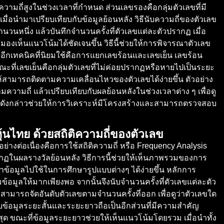
วามถี่สูงในช่วงเวลาที่กำหนด ส่วนเลขรองคือกลุ่มตัวเลขที่มี
อนำมาเปรียบเทียบกับข้อมูลย้อนหลัง วิธีนับความถี่ของตัวเลข
หนึ่ง แล้วบันทึกจำนวนครั้งที่ตัวเลขแต่ละตัวปรากฏ เมื่อ
งเห็นแนวโน้มได้ชัดเจนขึ้น วิธีนี้ช่วยให้การพิจารณาตัวเลข
 อีกเทคนิคที่นิยมใช้คือการแยกเลขร้อนและเลขเย็น เลขร้อน
ณะที่เลขเย็นคือกลุ่มตัวเลขที่ไม่ค่อยปรากฏหรือหายไปเป็นระยะ
สามารถติดตามความเคลื่อนไหวของตัวเลขได้ง่ายขึ้น ตัวอย่าง
วามถี่ แล้วเปรียบเทียบกับผลย้อนหลังในช่วงเวลาต่าง ๆ เพื่อดู
วิธีดังกล่าวช่วยให้การวิเคราะห์มีโครงสร้างและสามารถตรวจสอบ
ุ้นไทย ด้วยสถิติความถี่ของตัวเลข
อย่างต่อเนื่องคือการใช้สถิติความถี่ หรือ Frequency Analysis
รากฏในผลรางวัลย้อนหลัง วิธีการนี้ช่วยให้เห็นภาพรวมของการ
้อมูลไปใช้ในการศึกษารูปแบบต่างๆ ได้ง่ายขึ้น หลักการ
อมูลให้มากเพียงพอ จากนั้นจึงนับจำนวนครั้งที่ตัวเลขแต่ละตัว
สามารถจัดอันดับตัวเลขตามจำนวนครั้งที่ออก เพื่อดูว่าตัวเลขใด
ทียบข้อมูลระยะสั้นและระยะยาวถือเป็นอีกส่วนที่มีความสำคัญ
ุด ขณะที่ข้อมูลระยะยาวช่วยให้เห็นแนวโน้มโดยรวม เมื่อนำทั้ง