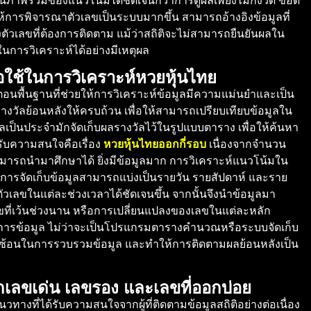
เห็นภาพรวมของแนวโน้มได้ชัดเจนกว่าการดูผลเพียงไม่กี่งวด ข้อดี
้การพิจารณาตัวเลขเป็นระบบมากขึ้น สามารถอ้างอิงข้อมูลที่
วเลขที่ต้องการติดตาม แม้ว่าสถิติจะไม่สามารถยืนยันผลใน
งในการวิเคราะห์ได้อย่างมีเหตุผล
ื่อใช้ในการวิเคราะห์หวยหุ้นไทย
นตอนพื้นฐานที่ช่วยให้การวิเคราะห์ข้อมูลมีความแม่นยำและเป็น
วัลย้อนหลังให้ครบถ้วน เพื่อให้สามารถเปรียบเทียบข้อมูลใน
้อมูลเป็นประจำมักจัดเก็บผลรางวัลไว้ในรูปแบบตาราง เพื่อให้ค้นหา
รับความสนใจคือเรื่อง
หวยหุ้นไทยออกกี่รอบ
เนื่องจากจำนวน
มารถนำมาศึกษาได้ ยิ่งมีข้อมูลมาก การวิเคราะห์แนวโน้มใน
น การจัดเก็บข้อมูลสามารถแบ่งเป็นรายวัน รายสัปดาห์ และราย
ตัวเลขในแต่ละช่วงเวลาได้ชัดเจนขึ้น จากนั้นจึงนำข้อมูลมา
ลขที่เว้นช่วงนาน หรือการเปลี่ยนแปลงของเลขในแต่ละหลัก
จัดการข้อมูล ไม่ว่าจะเป็นโปรแกรมตารางคำนวณหรือระบบจัดเก็บ
ซับซ้อนในการรวบรวมข้อมูล และทำให้การติดตามผลย้อนหลังเป็น
กเลขเด่น เลขรอง และเลขที่ออกบ่อย
นวทางที่ได้รับความสนใจจากผู้ที่ติดตามข้อมูลสถิติอย่างต่อเนื่อง