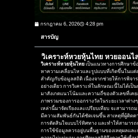
กรกฎาคม 6, 2026
4:28 pm
สารบัญ
วิเคราะห์หวยหุ้นไทย หวยออนไลน
วิเคราะห์หวยหุ้นไทย
เป็นแนวทางการศึกษาข้อม
หาความเคลื่อนไหวและรูปแบบที่เกิดขึ้นในแต่ละ
สำคัญกับข้อมูลสถิติ เนื่องจากช่วยให้การพิจ
อย่างเดียว การวิเคราะห์ในลักษณะนี้ไม่ได้เป็น
มาสังเกตแนวโน้มและความถี่ของตัวเลขที่เคยอ
ภาพรวมของการออกรางวัลในระยะเวลาต่างๆ ไม่
เหล่านี้มาจัดเรียงและเปรียบเทียบ จะสามารถมอ
มีความสัมพันธ์กันได้ชัดเจนขึ้น สาเหตุที่ผู้
การตัดสินใจแบบไร้ทิศทาง และทำให้สามารถ
การใช้ข้อมูลควรอยู่บนพื้นฐานของเหตุผลแล
ความไม่แน่นอน การศึกษาสถิติจึงควรใช้เพื่