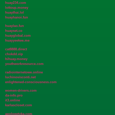
huay234.com
lottoup.money
huaythai.lol
huayhanoi.fun
huaylao.fun
huayset.co
huayglobal.com
huayyeekee.me
cat8888.direct
chokdd.vip
hihuay.money
youthworkresource.com
radiointernetowe.online
luchinovisconti.net
enlightened-consciousness.com
women-drivers.com
da-info.pro
it3.online
karlascloset.com
apologetyka.com