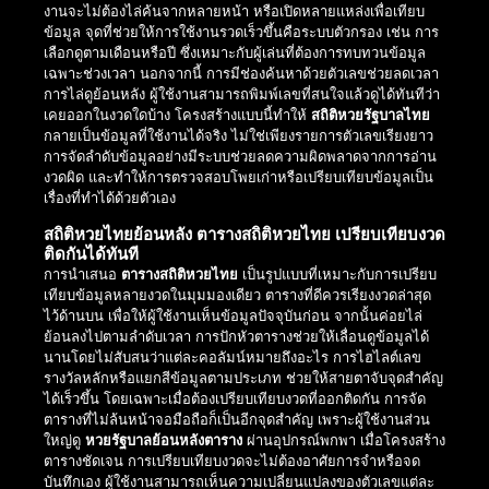
งานจะไม่ต้องไล่ค้นจากหลายหน้า หรือเปิดหลายแหล่งเพื่อเทียบ
ข้อมูล จุดที่ช่วยให้การใช้งานรวดเร็วขึ้นคือระบบตัวกรอง เช่น การ
เลือกดูตามเดือนหรือปี ซึ่งเหมาะกับผู้เล่นที่ต้องการทบทวนข้อมูล
เฉพาะช่วงเวลา นอกจากนี้ การมีช่องค้นหาด้วยตัวเลขช่วยลดเวลา
การไล่ดูย้อนหลัง ผู้ใช้งานสามารถพิมพ์เลขที่สนใจแล้วดูได้ทันทีว่า
เคยออกในงวดใดบ้าง โครงสร้างแบบนี้ทำให้
สถิติหวยรัฐบาลไทย
กลายเป็นข้อมูลที่ใช้งานได้จริง ไม่ใช่เพียงรายการตัวเลขเรียงยาว
การจัดลำดับข้อมูลอย่างมีระบบช่วยลดความผิดพลาดจากการอ่าน
งวดผิด และทำให้การตรวจสอบโพยเก่าหรือเปรียบเทียบข้อมูลเป็น
เรื่องที่ทำได้ด้วยตัวเอง
สถิติหวยไทยย้อนหลัง ตารางสถิติหวยไทย เปรียบเทียบงวด
ติดกันได้ทันที
การนำเสนอ
ตารางสถิติหวยไทย
เป็นรูปแบบที่เหมาะกับการเปรียบ
เทียบข้อมูลหลายงวดในมุมมองเดียว ตารางที่ดีควรเรียงงวดล่าสุด
ไว้ด้านบน เพื่อให้ผู้ใช้งานเห็นข้อมูลปัจจุบันก่อน จากนั้นค่อยไล่
ย้อนลงไปตามลำดับเวลา การปักหัวตารางช่วยให้เลื่อนดูข้อมูลได้
นานโดยไม่สับสนว่าแต่ละคอลัมน์หมายถึงอะไร การไฮไลต์เลข
รางวัลหลักหรือแยกสีข้อมูลตามประเภท ช่วยให้สายตาจับจุดสำคัญ
ได้เร็วขึ้น โดยเฉพาะเมื่อต้องเปรียบเทียบงวดที่ออกติดกัน การจัด
ตารางที่ไม่ล้นหน้าจอมือถือก็เป็นอีกจุดสำคัญ เพราะผู้ใช้งานส่วน
ใหญ่ดู
หวยรัฐบาลย้อนหลังตาราง
ผ่านอุปกรณ์พกพา เมื่อโครงสร้าง
ตารางชัดเจน การเปรียบเทียบงวดจะไม่ต้องอาศัยการจำหรือจด
บันทึกเอง ผู้ใช้งานสามารถเห็นความเปลี่ยนแปลงของตัวเลขแต่ละ