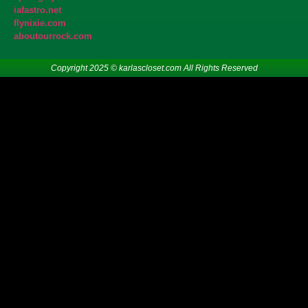
iafastro.net
flynixie.com
aboutourrock.com
Copyright 2025 © karlascloset.com All Rights Reserved