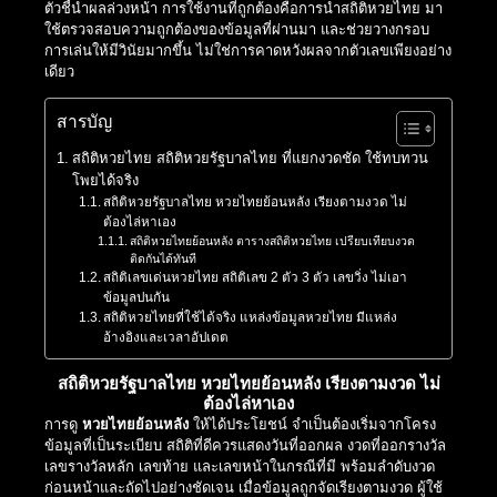
ตัวชี้นำผลล่วงหน้า การใช้งานที่ถูกต้องคือการนำสถิติหวยไทย มา
ใช้ตรวจสอบความถูกต้องของข้อมูลที่ผ่านมา และช่วยวางกรอบ
การเล่นให้มีวินัยมากขึ้น ไม่ใช่การคาดหวังผลจากตัวเลขเพียงอย่าง
เดียว
สารบัญ
สถิติหวยไทย สถิติหวยรัฐบาลไทย ที่แยกงวดชัด ใช้ทบทวน
โพยได้จริง
สถิติหวยรัฐบาลไทย หวยไทยย้อนหลัง เรียงตามงวด ไม่
ต้องไล่หาเอง
สถิติหวยไทยย้อนหลัง ตารางสถิติหวยไทย เปรียบเทียบงวด
ติดกันได้ทันที
สถิติเลขเด่นหวยไทย สถิติเลข 2 ตัว 3 ตัว เลขวิ่ง ไม่เอา
ข้อมูลปนกัน
สถิติหวยไทยที่ใช้ได้จริง แหล่งข้อมูลหวยไทย มีแหล่ง
อ้างอิงและเวลาอัปเดต
สถิติหวยรัฐบาลไทย หวยไทยย้อนหลัง เรียงตามงวด ไม่
ต้องไล่หาเอง
การดู
หวยไทยย้อนหลัง
ให้ได้ประโยชน์ จำเป็นต้องเริ่มจากโครง
ข้อมูลที่เป็นระเบียบ สถิติที่ดีควรแสดงวันที่ออกผล งวดที่ออกรางวัล
เลขรางวัลหลัก เลขท้าย และเลขหน้าในกรณีที่มี พร้อมลำดับงวด
ก่อนหน้าและถัดไปอย่างชัดเจน เมื่อข้อมูลถูกจัดเรียงตามงวด ผู้ใช้