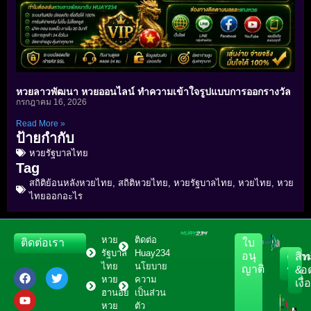
หวยลาวพัฒนา หวยออนไลน์ ทำความเข้าใจรูปแบบการออกรางวัล
กรกฎาคม 16, 2026
Read More »
ป้ายกำกับ
หวยรัฐบาลไทย
Tag
สถิติย้อนหลังหวยไทย
,
สถิติหวยไทย
,
หวยรัฐบาลไทย
,
หวยไทย
,
หวย
ไทยออกอะไร
หวย
ติดต่อ
ติดต่อเรา
ใบ
รัฐบาล
Huay234
อนุ
ควา
สิทธ
ไทย
นโยบาย
ญาติ
ปลอด
&
หวย
ความ
เงื
ฮานอย
เป็นส่วน
หวย
ตัว