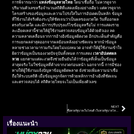
การพิจารณาว่า
แหล่งข้อมูลหวยไทย
ใดน่าเชื่อถือ ไม่ควรดูจาก
ปริมาณตัวเลขหรือจำนวนสถิติที่แสดงเพียงอย่างเดียว แต่ควรดูจาก
โครงสร้างของข้อมูลและความโปร่งใสในการอัปเดตเป็นหลัก ข้อมูล
ที่ใช้งานได้จริงต้องระบุให้ชัดเจนว่าเป็นผลของงวดใด วันที่ออกผล
ตรงกับงวดใด และมีการปรับปรุงแก้ไขข้อมูลหรือไม่ การแสดงราย
ละเอียดเหล่านี้ช่วยให้ผู้ใช้งานตรวจสอบข้อมูลได้ด้วยตัวเอง ลด
ความคลาดเคลื่อนจากการอ้างอิงข้อมูลผิดงวด อีกประเด็นสำคัญคือ
การแยกผลล่าสุดออกจากผลย้อนหลังอย่างชัดเจน หากนำข้อมูล
หลายช่วงเวลามารวมกันโดยไม่แบ่งหมวด อาจทำให้ผู้ใช้งานเข้าใจ
ผิดว่าข้อมูลเป็นของงวดปัจจุบันทั้งหมด การแสดง
เวลาอัปเดตผล
หวย
แยกตามแต่ละงวดจึงช่วยยืนยันได้ว่าข้อมูลที่เห็นเป็นข้อมูล
ล่าสุดจริง ไม่ใช่ข้อมูลที่ค้างจากงวดก่อนหน้า นอกจากนี้ การมีช่อง
ทางให้ผู้ใช้งานแจ้งปัญหาข้อมูลผิดพลาด ยังช่วยเพิ่มความน่าเชื่อ
ถือให้ระบบสถิติ เมื่อข้อมูลถูกจัดการด้วยหลักการอ้างอิงที่ชัดเจน
และตรวจสอบได้ สถิติหวยไทยจะไม่เป็นเพียงตัวเลข
NEXT
ซื้อหวยรัฐบาลเว็บไหนดี เว็บหวยรัฐบาลไทย เลือกจากระบบจริง ไม่ใช่คำโฆษณา
เรื่องแนะนำ