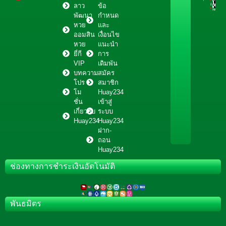
ลาว
ข้อ
พัฒนา
กำหนด
หวย
และ
ออมสิน
เงื่อนไข
หวย
แนะนำ
ยี่กี
การ
VIP
เดิมพัน
บทความ
สมัคร
โปร
สมาชิก
โม
Huay234
ชั่น
เข้าสู่
เกี่ยวกับ
ระบบ
Huay234
Huay234
ฝาก-
ถอน
Huay234
ช่องทางการชำระเงินอัตโนมัติ
พันธมิตร