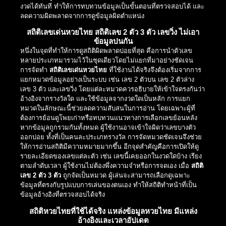
งวดได้ทันที ทำให้การทบทวนข้อมูลเป็นขั้นตอนที่ตรวจสอบได้ และ
ลดความผิดพลาดจากการดูข้อมูลผิดตำแหน่ง
สถิติเลขเด่นหวยไทย สถิติเลข 2 ตัว 3 ตัว เลขวิ่ง ไม่เอา
ข้อมูลปนกัน
หนึ่งในจุดที่ทำให้การดูสถิติผิดพลาดบ่อยที่สุด คือการนำตัวเลข
หลายประเภทมารวมไว้ในชุดเดียวโดยไม่แยกที่มาอย่างชัดเจน
การจัดทำ
สถิติเลขเด่นหวยไทย
ที่ใช้งานได้จริงจึงต้องเริ่มจากการ
แยกหมวดข้อมูลอย่างเป็นระบบ เช่น เลข 2 ตัวบน เลข 2 ตัวล่าง
เลข 3 ตัว และเลขวิ่ง โดยแต่ละหมวดควรอธิบายให้เข้าใจตรงกันว่า
อ้างอิงจากรางวัลใด และใช้ข้อมูลจากงวดใดเป็นหลัก การแยก
หมวดในลักษณะนี้ช่วยลดความสับสนในการอ่าน โดยเฉพาะผู้ที่
ต้องการย้อนดูโพยเก่าหรือทบทวนแนวทางการเลือกเลขย้อนหลัง
หากข้อมูลถูกรวมกันทั้งหมด ผู้ใช้งานอาจเข้าใจผิดว่าเลขบางตัว
ออกบ่อย ทั้งที่เป็นคนละประเภทรางวัล การจัดหมวดชัดเจนจึงช่วย
ให้การอ่านสถิติมีความหมายมากขึ้น อีกจุดสำคัญคือการเปิดให้ดู
รายละเอียดของเลขแต่ละตัว เช่น เลขนี้เคยออกในงวดใดบ้าง เรียง
ตามลำดับเวลา ผู้ใช้งานไม่ต้องพึ่งความจำหรือการจดเอง เมื่อ
สถิติ
เลข 2 ตัว 3 ตัว
ถูกจัดเป็นหมวด ผู้เล่นจะสามารถเลือกดูเฉพาะ
ข้อมูลที่ตรงกับรูปแบบการเล่นของตนเอง ทำให้สถิติทำหน้าที่เป็น
ข้อมูลอ้างอิงที่ตรวจสอบได้จริง
สถิติหวยไทยที่ใช้ได้จริง แหล่งข้อมูลหวยไทย มีแหล่ง
อ้างอิงและเวลาอัปเดต